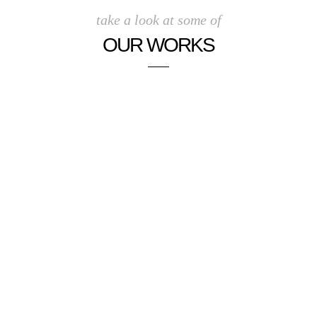
take a look at some of
OUR WORKS
.
.
.