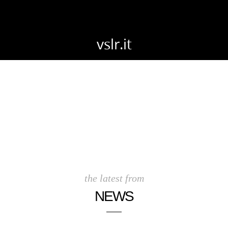
vslr.it
the latest from
NEWS