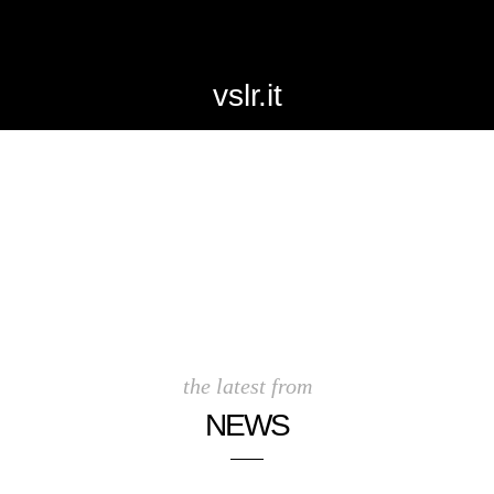
vslr.it
the latest from
NEWS