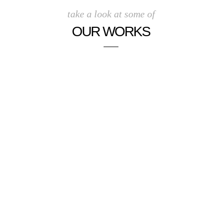
take a look at some of
OUR WORKS
.
.
.