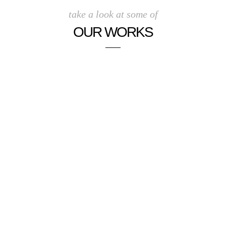
take a look at some of
OUR WORKS
.
.
.