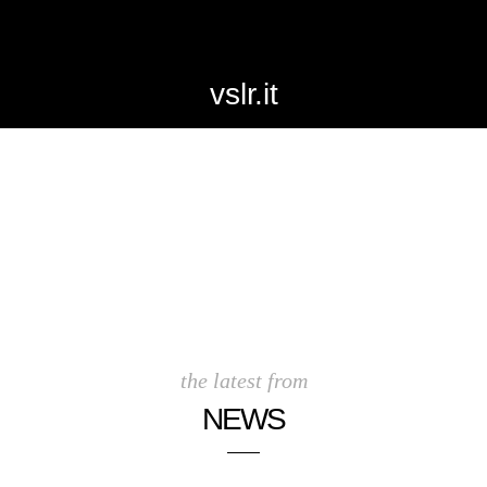
vslr.it
the latest from
NEWS