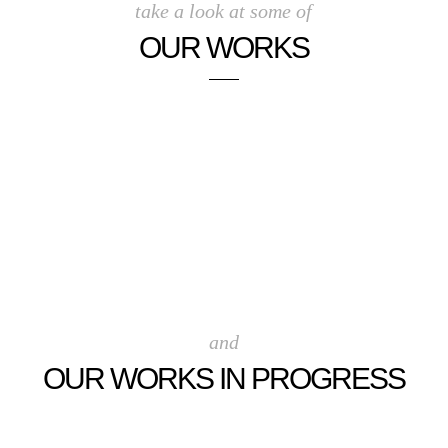
take a look at some of
OUR WORKS
and
OUR WORKS IN PROGRESS