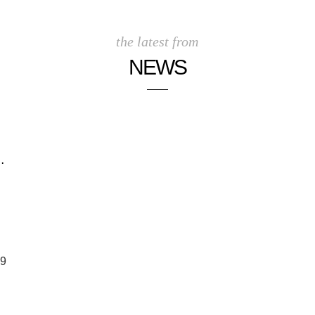
the latest from
NEWS
…
9