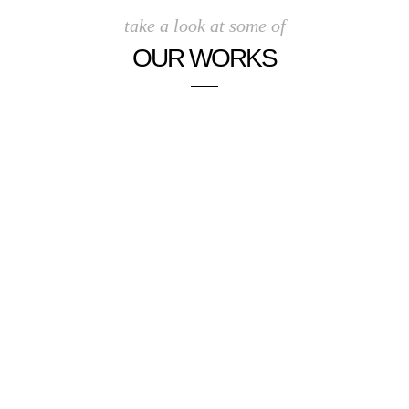
take a look at some of
OUR WORKS
.
.
.