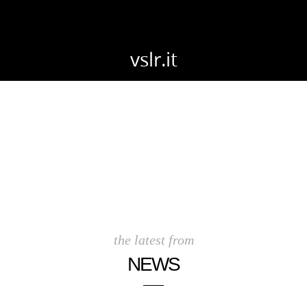
vslr.it
the latest from
NEWS